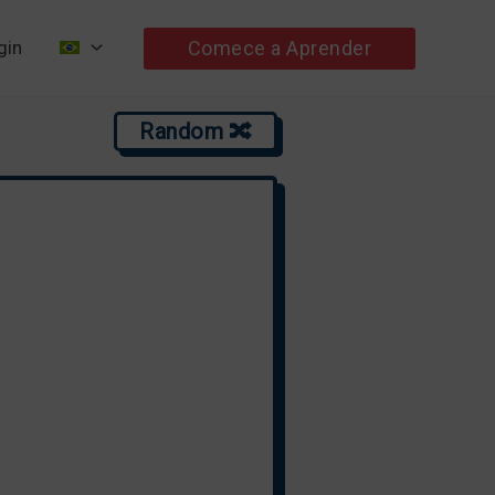
Comece a Aprender
gin
Random 🔀