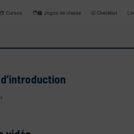
📕 Cursos
🧑‍🏫 Jogos de classe
☑️ Checklist
Lo
 d’introduction
 ?
a vidéo