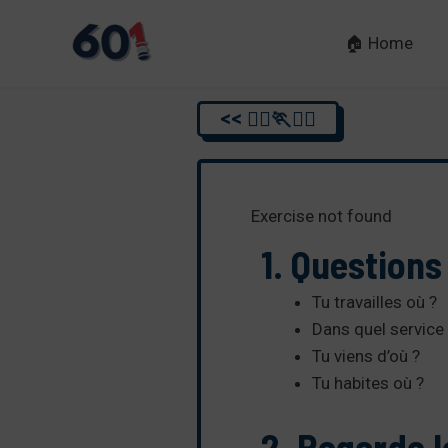
Skip
to
🏠 Home
content
<< 🏃‍♂️🏃🏃‍♂️
Exercise not found
1. Questions
Tu travailles où ?
Dans quel service
Tu viens d’où ?
Tu habites où ?
2. Regarde l