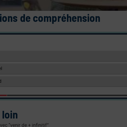
tions de compréhension
 loin
ec “venir de + infinitif”