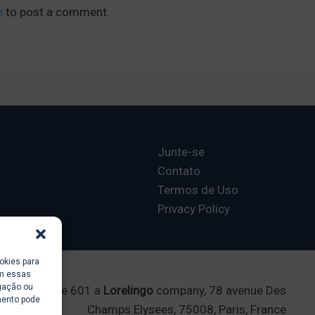
n
to post a comment.
Junte-se
Contato
Termos de Uso
Privacy Policy
okies para
om essas
gação ou
Ecole 601 a
Lorelingo
company, 78 avenue Des
mento pode
Champs Elysees, 75008, Paris, France