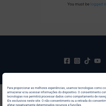
You must be
logged i
Para proporcionar as melhores experiências, usamos tecnologias como co
armazenar e/ou acessar informações do dispositivo. O consentimento c
tecnologias nos permitirá processar dados como comportamento de nave
IDs exclusivos neste site. O não consentimento ou a retirada do consenti
afetar negativamente determinados recursos e funções.