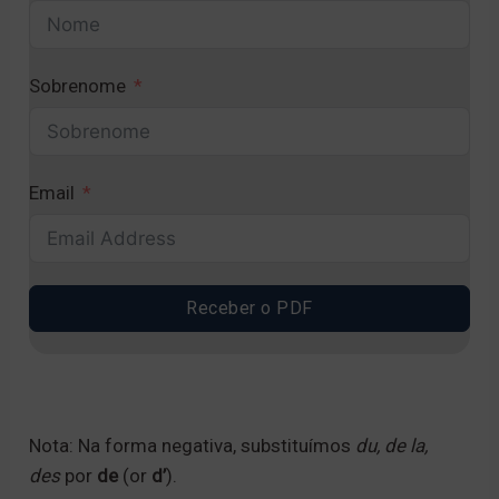
Sobrenome
Email
Receber o PDF
A
l
t
Nota: Na forma negativa, substituímos
du, de la,
e
des
por
de
(or
d’
).
r