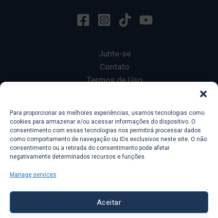
Junte-se
Contato
Termos de Uso
Privacy Policy
Para proporcionar as melhores experiências, usamos tecnologias como
cookies para armazenar e/ou acessar informações do dispositivo. O
Copyright © 2026 Ecole 601
consentimento com essas tecnologias nos permitirá processar dados
Lorelingo
como comportamento de navegação ou IDs exclusivos neste site. O não
consentimento ou a retirada do consentimento pode afetar
Français sans Fautes
negativamente determinados recursos e funções.
Manage services
Aceitar
Ecole 601 a
Lorelingo
company, 78 avenue Des