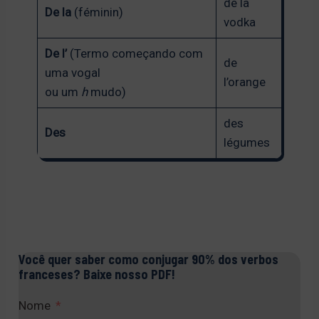
de la
De la
(féminin)
vodka
De l’
(Termo começando com
de
uma vogal
l’orange
ou um
h
mudo)
des
Des
légumes
Você quer saber como conjugar 90% dos verbos
franceses? Baixe nosso PDF!
Nome