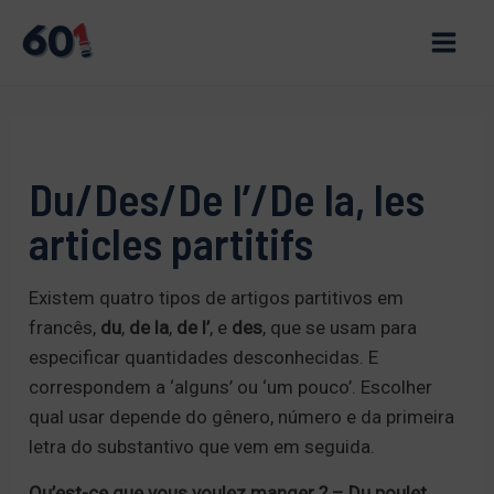
Skip
to
Main
content
Men
Du/Des/De l’/De la, les
articles partitifs
Existem quatro tipos de artigos partitivos em
francês,
du
,
de la
,
de l’
, e
des
, que se usam para
especificar quantidades desconhecidas. E
correspondem a ‘alguns’ ou ‘um pouco’. Escolher
qual usar depende do gênero, número e da primeira
letra do substantivo que vem em seguida.
Qu’est-ce que vous voulez manger ? –
Du
poulet