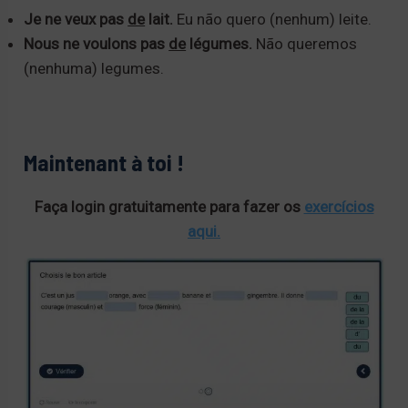
n
Je ne veux pas
de
lait.
Eu não quero (nenhum) leite.
a
Nous ne voulons pas
de
légumes.
Não queremos
t
(nenhuma) legumes.
i
v
e
Maintenant à toi !
:
Faça login gratuitamente para fazer os
exercícios
aqui.