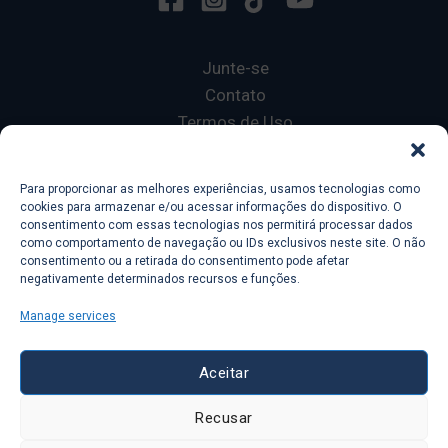
Junte-se
Contato
Termos de Uso
Privacy Policy
Para proporcionar as melhores experiências, usamos tecnologias como
cookies para armazenar e/ou acessar informações do dispositivo. O
Copyright © 2026 Ecole 601
consentimento com essas tecnologias nos permitirá processar dados
Lorelingo
como comportamento de navegação ou IDs exclusivos neste site. O não
consentimento ou a retirada do consentimento pode afetar
Français sans Fautes
negativamente determinados recursos e funções.
Manage services
Aceitar
Ecole 601 a
Lorelingo
company, 78 avenue Des
Champs Elysees, 75008, Paris, France
Recusar