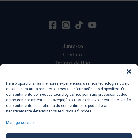
Junte-se
Contato
Termos de Uso
Privacy Policy
Para proporcionar as melhores experiências, usamos tecnologias como
cookies para armazenar e/ou acessar informações do dispositivo. O
Copyright © 2026 Ecole 601
consentimento com essas tecnologias nos permitirá processar dados
Lorelingo
como comportamento de navegação ou IDs exclusivos neste site. O não
consentimento ou a retirada do consentimento pode afetar
Français sans Fautes
negativamente determinados recursos e funções.
Manage services