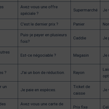
es
Avez-vous une offre
Supermarché
Je 
spéciale ?
C'est le dernier prix ?
Panier
Non
Puis-je payer en plusieurs
Caddie
Je 
fois?
autres
Est-ce négociable ?
Magasin
Je 
Lai
es ?
J'ai un bon de réduction.
Rayon
opt
r un
Ticket de
Je paie en espèces.
Je 
caisse
 des
Avez-vous une carte de
Prix fixe
Cel