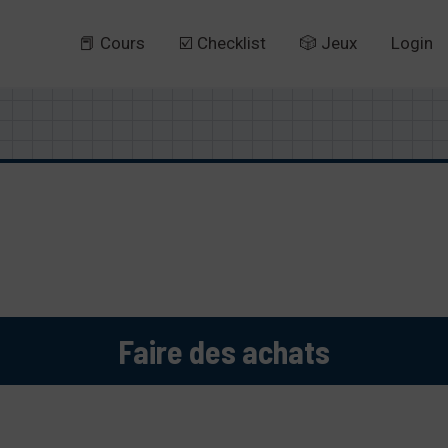
📕 Cours
☑️ Checklist
🎲 Jeux
Login
Faire des achats