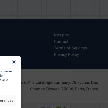
Nos prix
Contact
Terms of Services
Privacy Policy
es que les
de
que le
Ecole 601 a
Lorelingo
company, 78 avenue Des
Champs Elysees, 75008, Paris, France
férences
EN
PT