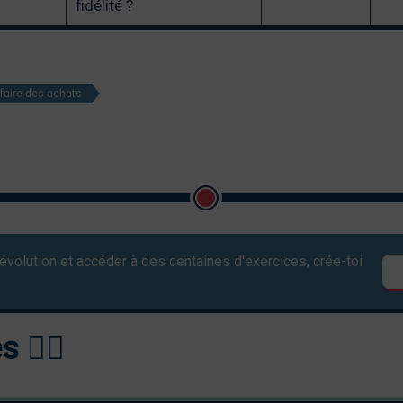
fidélité ?
faire des achats
évolution et accéder à des centaines d'exercices, crée-toi
.
🏋️‍♀️