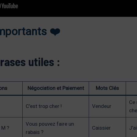
mportants ❤️
ases utiles :
ons
Négociation et Paiement
Mots Clés
Ce 
C'est trop cher !
Vendeur
che
Vous pouvez faire un
e M ?
Caissier
J'a
rabais ?