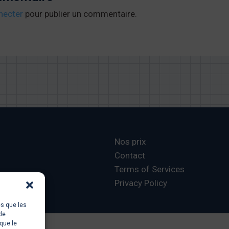
necter
pour publier un commentaire.
Nos prix
Contact
Terms of Services
Privacy Policy
es que les
de
que le