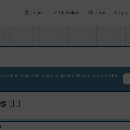
📕 Cours
☑️ Checklist
🎲 Jeux
Login
évolution et accéder à des centaines d'exercices, crée-toi
.
🏋️‍♀️