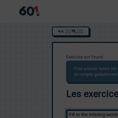
Aller
au
contenu
<< 🏃‍♂️🏃🏃‍♂️
Exercise not found
Pour pouvoir suivre ton 
un compte gratuitement
Les exercices 