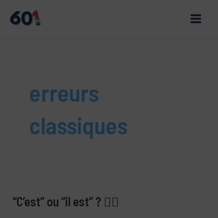
Aller
au
Main
contenu
Men
erreurs
classiques
“C’est” ou “il est” ? 🤷‍♂️