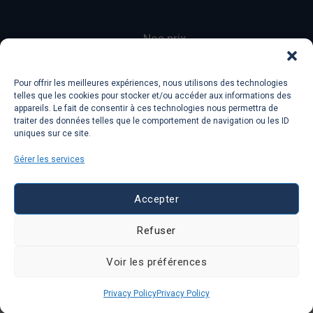
Nos prix
Contact
Terms of Services
Pour offrir les meilleures expériences, nous utilisons des technologies
Privacy Policy
telles que les cookies pour stocker et/ou accéder aux informations des
appareils. Le fait de consentir à ces technologies nous permettra de
traiter des données telles que le comportement de navigation ou les ID
uniques sur ce site.
Copyright © 2026 Ecole 601
Lorelingo
Gérer les services
Français sans Fautes
Accepter
Refuser
Ecole 601 a
Lorelingo
company, 78 avenue Des
Voir les préférences
Champs Elysees, 75008, Paris, France
Privacy Policy
Privacy Policy