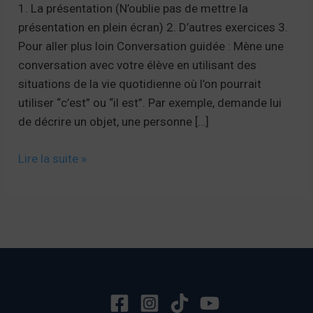
1. La présentation (N’oublie pas de mettre la
présentation en plein écran) 2. D’autres exercices 3.
Pour aller plus loin Conversation guidée : Mène une
conversation avec votre élève en utilisant des
situations de la vie quotidienne où l’on pourrait
utiliser “c’est” ou “il est”. Par exemple, demande lui
de décrire un objet, une personne […]
“C’est”
Lire la suite »
ou
“il
est”
?
🤷‍♂️