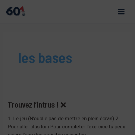
Aller
au
Main
contenu
Men
les bases
Trouvez l’intrus ! ❌
1. Le jeu (N’oublie pas de mettre en plein écran) 2.
Pour aller plus loin Pour compléter l’exercice tu peux
suivre l’une des activités suivantes :