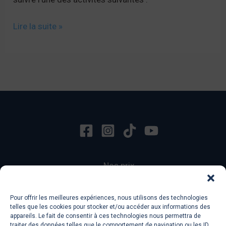
Trouvez
Lire la suite »
l’intrus
!
❌
Nos prix
Contact
Terms of Services
Pour offrir les meilleures expériences, nous utilisons des technologies
Privacy Policy
telles que les cookies pour stocker et/ou accéder aux informations des
appareils. Le fait de consentir à ces technologies nous permettra de
traiter des données telles que le comportement de navigation ou les ID