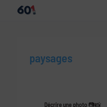
Aller
au
contenu
paysages
Décrire une photo 📷📸