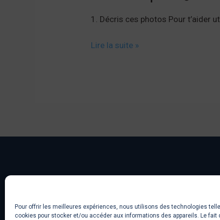
1. Décris ces photos Pour t’aider ut
Décrire
Lire la suite »
une
photo
📷
📸
Pour offrir les meilleures expériences, nous utilisons des technologies tell
cookies pour stocker et/ou accéder aux informations des appareils. Le fait 