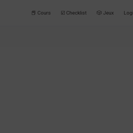
📕 Cours
☑️ Checklist
🎲 Jeux
Log