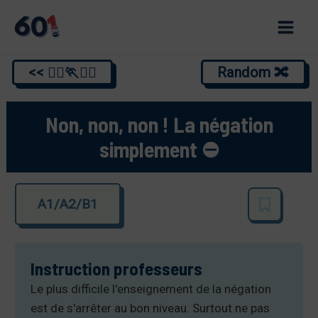
Aller
au
Main
contenu
<< 🏃‍♂️🏃🏃‍♂️
Random 🔀
Men
Non, non, non ! La négation
simplement ⛔
A1/A2/B1
Instruction professeurs
Le plus difficile l'enseignement de la négation
est de s'arrêter au bon niveau. Surtout ne pas