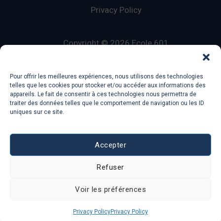
Privacy Policy
Copyright © 2026 Ecole 601
Lorelingo
Français sans Fautes
Pour offrir les meilleures expériences, nous utilisons des technologies
telles que les cookies pour stocker et/ou accéder aux informations des
appareils. Le fait de consentir à ces technologies nous permettra de
traiter des données telles que le comportement de navigation ou les ID
uniques sur ce site.
Ecole 601 a
Lorelingo
company, 78 avenue Des
Champs Elysees, 75008, Paris, France
Accepter
Refuser
Voir les préférences
EN
PT
Privacy Policy
Privacy Policy