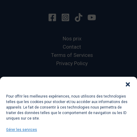
Nos prix
Contact
Terms of Services
Privacy Policy
Copyright © 2026 Ecole 601
Lorelingo
Pour offrir les meilleures expériences, nous utilisons des technologies
Français sans Fautes
telles que les cookies pour stocker et/ou accéder aux informations des
appareils. Le fait de consentir à ces technologies nous permettra de
traiter des données telles que le comportement de navigation ou les ID
uniques sur ce site.
Gérer les services
Ecole 601 a
Lorelingo
company, 78 avenue Des