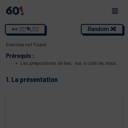
Aller
au
Main
contenu
<< 🏃‍♂️🏃🏃‍♂️
Random 🔀
Men
Exercise not found
Prérequis :
Les prépositions de lieu : sur, à côté de, sous…
1. La présentation