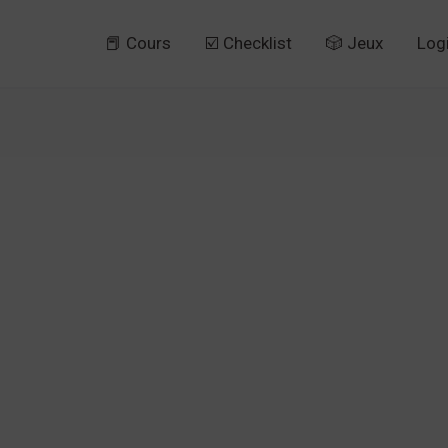
📕 Cours
☑️ Checklist
🎲 Jeux
Log