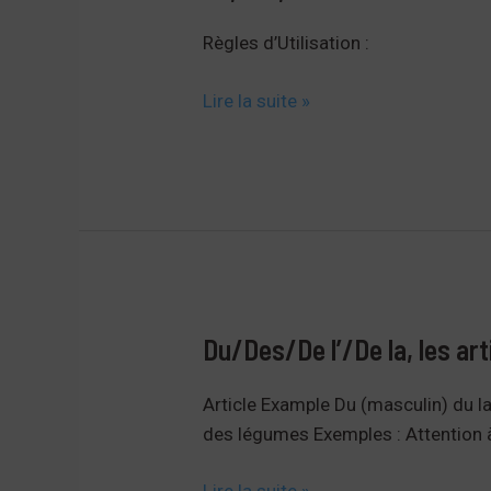
Règles d’Utilisation :
Ce,
Lire la suite »
cet,
cette
ou
ces
?
Du/Des/De l’/De la, les art
Article Example Du (masculin) du lai
des légumes Exemples : Attention à
Du/Des/De