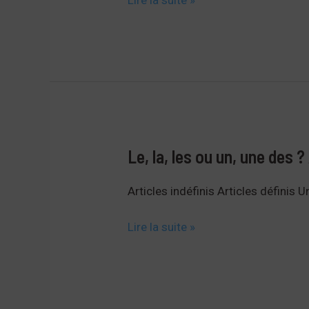
Lire la suite »
l’/De
la,
les
articles
partitifs
Le, la, les ou un, une des ?
Articles indéfinis Articles définis 
Le,
Lire la suite »
la,
les
ou
un,