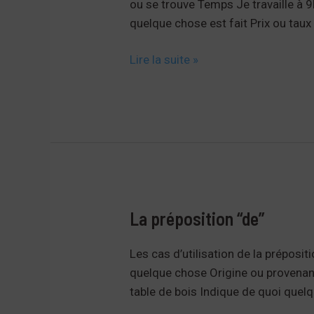
ou se trouve Temps Je travaille à
quelque chose est fait Prix ou taux 
La
Lire la suite »
préposition
“à”
La préposition “de”
Les cas d’utilisation de la préposit
quelque chose Origine ou provenanc
table de bois Indique de quoi quel