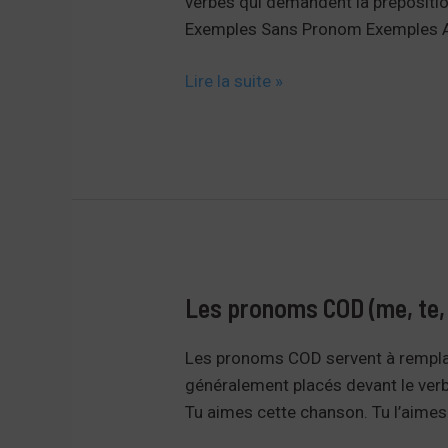
verbes qui demandent la préposition
Exemples Sans Pronom Exemples A
Les
Lire la suite »
pronoms
COI
(me,
lui,
leur…)
Les pronoms COD (me, te, 
Les pronoms COD servent à rempla
généralement placés devant le ver
Tu aimes cette chanson. Tu l’aimes. le