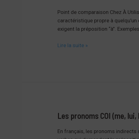
Point de comparaison Chez À Utilisa
caractéristique propre à quelqu’un o
exigent la préposition “à”. Exemples
Chez
Lire la suite »
ou
à
?
Les pronoms COI (me, lui, 
En français, les pronoms indirects