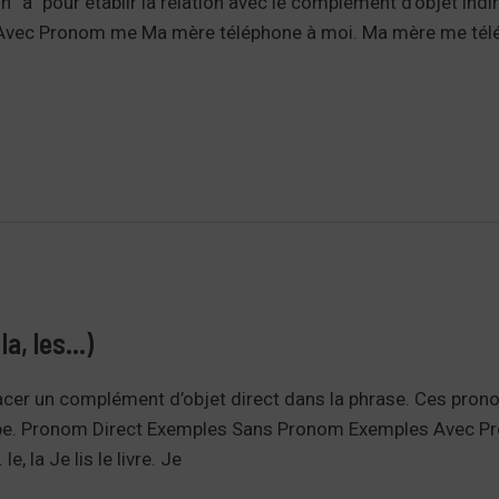
 “à” pour établir la relation avec le complément d’objet indi
vec Pronom me Ma mère téléphone à moi. Ma mère me tél
la, les…)
cer un complément d’objet direct dans la phrase. Ces pro
be. Pronom Direct Exemples Sans Pronom Exemples Avec Prono
, la Je lis le livre. Je