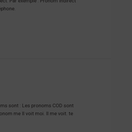
rect. Par exemple : Pronom Indirect
éphone.
noms sont : Les pronoms COD sont
m me Il voit moi. Il me voit. te