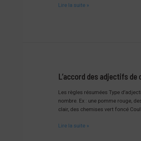
Les
Lire la suite »
pronoms
COD
(me,
te,
la,
les…)
L’accord des adjectifs de 
Les règles résumées Type d’adjecti
nombre. Ex : une pomme rouge, des 
clair, des chemises vert foncé Coul
L’accord
Lire la suite »
des