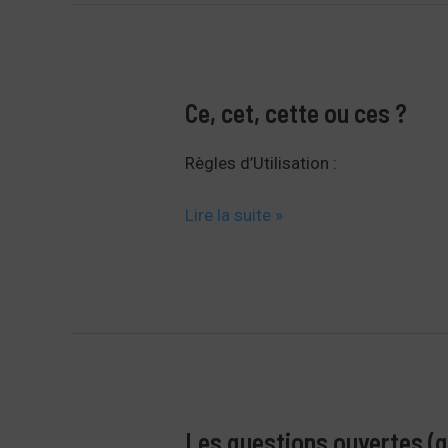
Ce, cet, cette ou ces ?
Règles d’Utilisation :
Ce,
Lire la suite »
cet,
cette
ou
ces
?
Les questions ouvertes (