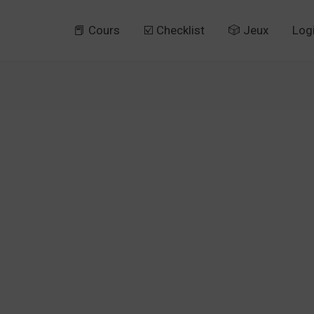
📕 Cours
☑️ Checklist
🎲 Jeux
Log