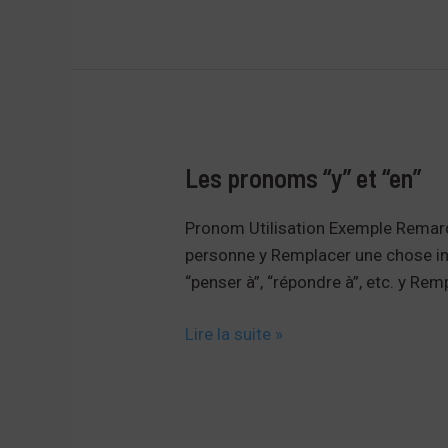
adjectifs
de
couleurs
Les pronoms “y” et “en”
Pronom Utilisation Exemple Remarqu
personne y Remplacer une chose in
“penser à”, “répondre à”, etc. y Rem
Les
Lire la suite »
pronoms
“y”
et
“en”