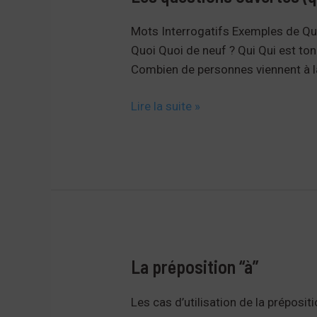
Mots Interrogatifs Exemples de Qu
Quoi Quoi de neuf ? Qui Qui est t
Combien de personnes viennent à l
Les
Lire la suite »
questions
ouvertes
(qui,
comment,
pourquoi…)
La préposition “à”
Les cas d’utilisation de la préposit