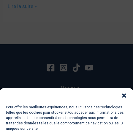
Inviter
Lire la suite »
quelqu’un,
comme
un
Français
Nos prix
Contact
Terms of Services
Pour offrir les meilleures expériences, nous utilisons des technologies
Privacy Policy
telles que les cookies pour stocker et/ou accéder aux informations des
appareils. Le fait de consentir à ces technologies nous permettra de
traiter des données telles que le comportement de navigation ou les ID
uniques sur ce site.
Copyright © 2026 Ecole 601