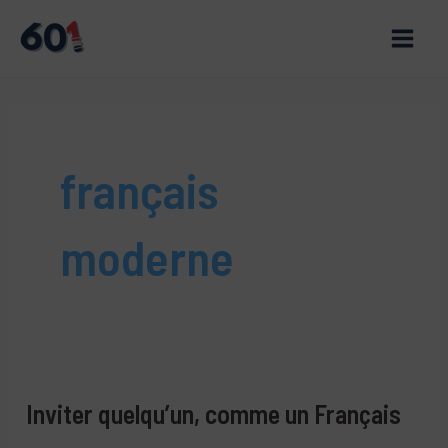
Aller
au
Main
contenu
Men
français
moderne
Inviter quelqu’un, comme un Français