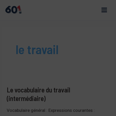
Aller
au
Main
contenu
Men
le travail
Le vocabulaire du travail
(intermédiaire)
Vocabulaire général : Expressions courantes :