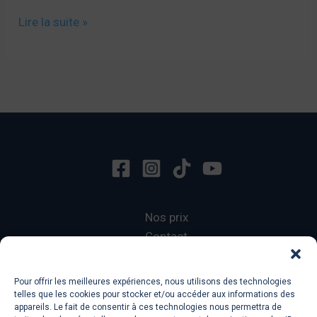
Le
Lire la suite »
vocabulaire
du
travail
(intermédiaire)
Nos prix
Contact
Terms of Services
Privacy Policy
Pour offrir les meilleures expériences, nous utilisons des technologies
telles que les cookies pour stocker et/ou accéder aux informations des
appareils. Le fait de consentir à ces technologies nous permettra de