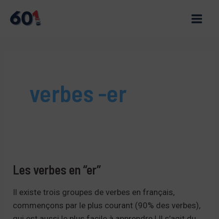
Aller
au
Main
contenu
Men
verbes -er
Les verbes en “er”
Il existe trois groupes de verbes en français,
commençons par le plus courant (90% des verbes),
qui est aussi le plus facile à apprendre ! Il s’agit du