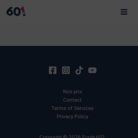
Aller
au
Main
contenu
Men
Nos prix
Contact
Terms of Services
Privacy Policy
Copyright © 2026 Ecole 601