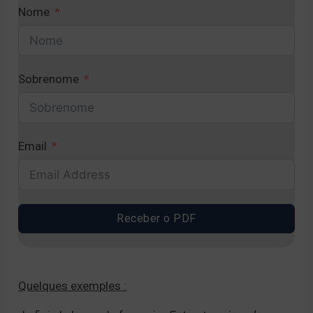
Nome
Sobrenome
Email
Receber o PDF
A
l
Quelques exemples :
t