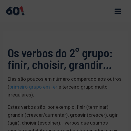
Skip
to
Main
content
Men
Os verbos do 2° grupo:
finir, choisir, grandir…
Eles são poucos em número comparado aos outros
(
primeiro grupo em -er
e terceiro grupo muito
irregulares).
Estes verbos são, por exemplo,
finir
(terminar),
grandir
(crescer/aumentar),
grossir
(crescer),
agir
(agir),
choisir
(escolher)… verbos que usamos
regularmente! Agrupa os verbos terminados em –