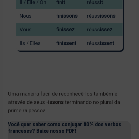
Il / Elle / On
fin
it
réuss
it
Nous
fin
issons
réuss
issons
Vous
fin
issez
réuss
issez
Ils / Elles
fin
issent
réuss
issent
Uma maneira fácil de reconhecê-los também é
através de seus
-issons
terminando no plural da
primeira pessoa.
Você quer saber como conjugar 90% dos verbos
franceses? Baixe nosso PDF!