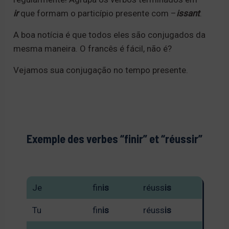
ir
que formam o particípio presente com –
issant
.
A boa notícia é que todos eles são conjugados da
mesma maneira. O francês é fácil, não é?
Vejamos sua conjugação no tempo presente.
Exemple des verbes “finir” et “réussir”
Je
fin
is
réuss
is
Tu
fin
is
réuss
is