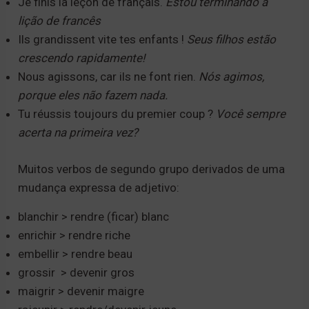
e
Je finis la leçon de français.
Estou terminando a
r
lição de francês
n
Ils grandissent vite tes enfants !
Seus filhos estão
a
crescendo rapidamente!
t
Nous agissons, car ils ne font rien.
Nós agimos,
i
porque eles não fazem nada.
v
Tu réussis toujours du premier coup ?
Você sempre
e
acerta na primeira vez?
:
Muitos verbos de segundo grupo derivados de uma
mudança expressa de adjetivo:
blanchir > rendre (ficar) blanc
enrichir > rendre riche
embellir > rendre beau
grossir > devenir gros
maigrir > devenir maigre