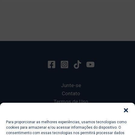
Junte-se
Contato
Termos de Uso
Privacy Policy
Para proporcionar as melhores experiências, usamos tecnologias como
cookies para armazenar e/ou acessar informações do dispositivo. O
Copyright © 2026 Ecole 601
consentimento com essas tecnologias nos permitirá processar dados