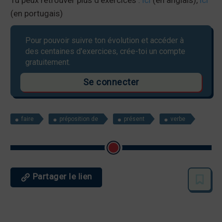
Tu peux retrouver plus d’exercices :
ici
(en anglais),
ici
(en portugais)
Pour pouvoir suivre ton évolution et accéder à
des centaines d'exercices, crée-toi un compte
gratuitement.
Se connecter
faire
préposition de
présent
verbe
Partager le lien