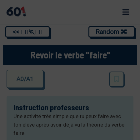
Skip
to
Main
content
<< 🏃‍♂️🏃🏃‍♂️
Random 🔀
Men
Revoir le verbe "faire"
A0/A1
Instruction professeurs
Une activité très simple que tu peux faire avec
ton élève après avoir déjà vu la théorie du verbe
faire.